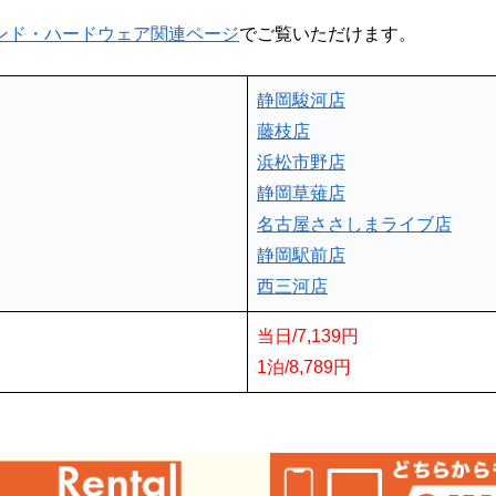
ンド・ハードウェア関連ページ
でご覧いただけます。
静岡駿河店
藤枝店
浜松市野店
静岡草薙店
名古屋ささしまライブ店
静岡駅前店
西三河店
当日/7,139円
1泊/8,789円