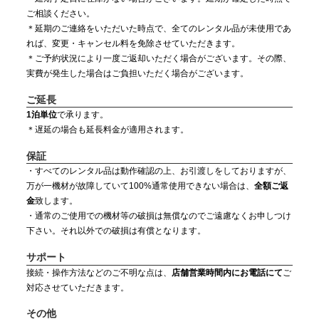
ご相談ください。
＊延期のご連絡をいただいた時点で、全てのレンタル品が未使用であ
れば、変更・キャンセル料を免除させていただきます。
＊ご予約状況により一度ご返却いただく場合がございます。その際、
実費が発生した場合はご負担いただく場合がございます。
ご延長
1泊単位
で承ります。
＊遅延の場合も延長料金が適用されます。
保証
・すべてのレンタル品は動作確認の上、お引渡しをしておりますが、
万が一機材が故障していて100%通常使用できない場合は、
全額ご返
金
致します。
・通常のご使用での機材等の破損は無償なのでご遠慮なくお申しつけ
下さい。それ以外での破損は有償となります。
サポート
接続・操作方法などのご不明な点は、
店舗営業時間内にお電話にて
ご
対応させていただきます。
その他