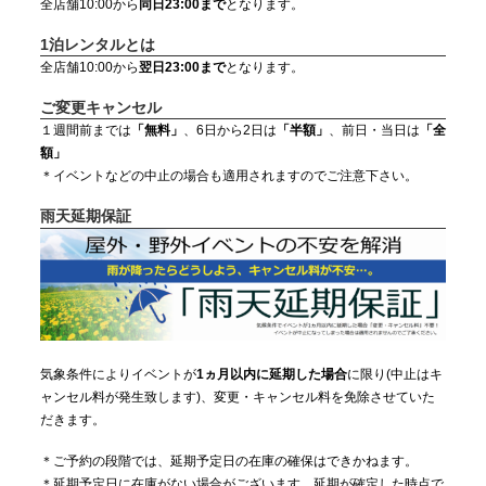
全店舗10:00から
同日23:00まで
となります。
1泊レンタルとは
全店舗10:00から
翌日23:00まで
となります。
ご変更キャンセル
１週間前までは
「無料」
、6日から2日は
「半額」
、前日・当日は
「全
額」
＊イベントなどの中止の場合も適用されますのでご注意下さい。
雨天延期保証
気象条件によりイベントが
1ヵ月以内に延期した場合
に限り(中止はキ
ャンセル料が発生致します)、変更・キャンセル料を免除させていた
だきます。
＊ご予約の段階では、延期予定日の在庫の確保はできかねます。
＊延期予定日に在庫がない場合がございます。延期が確定した時点で