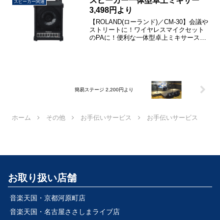
スピーカー一体型卓上ミキサー
スピーカー関連
3,498円より
【ROLAND(ローランド)／CM-30】会議や
ストリートに！ワイヤレスマイクセット
のPAに！便利な一体型卓上ミキサースピ
ーカー。観客規模：室内50人程度 出力：
30W チャンネル：3ch(マイクな
ど)+2ch(BGMなど)※1chはMIC...
簡易ステージ 2,200円より
ホーム
その他
お手伝いサービス
お手伝いサービス
お取り扱い店舗
音楽天国・京都河原町店
音楽天国・名古屋ささしまライブ店