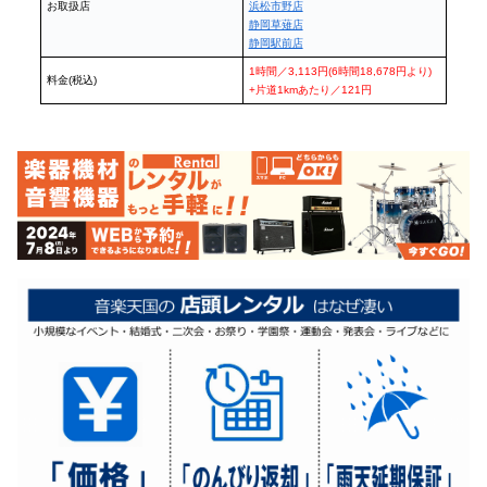
お取扱店
浜松市野店
静岡草薙店
静岡駅前店
1時間／3,113円(6時間18,678円より)
料金(税込)
+片道1kmあたり／121円