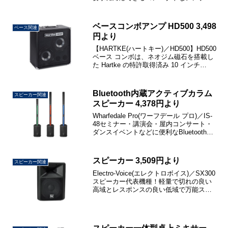
必要とするベーシストにとって最適な選
択肢です。わずか5ポンド（約2.3kg）の
アルミ製シャーシに300ワットの出力を...
ベースコンボアンプ HD500 3,498
ベース関連
円より
【HARTKE(ハートキー)／HD500】HD500
ベース コンボは、ネオジム磁石を搭載し
た Hartke の特許取得済み 10 インチ
HyDrive スピーカー 1 組と 500 ワットの
クラス D アンプを、洗練された 35 ポン
ド...
Bluetooth内蔵アクティブカラム
スピーカー関連
スピーカー 4,378円より
Wharfedale Pro(ワーフデール プロ)／IS-
48セミナー・講演会・屋内コンサート・
ダンスイベントなどに便利なBluetooth内
蔵アクティブカラムスピーカー。
bluetooth 搭載で組み立て式のため可搬性
も高く、モバイル・パ...
スピーカー 3,509円より
スピーカー関連
Electro-Voice(エレクトロボイス)／SX300
スピーカー代表機種！軽量で切れの良い
高域とレスポンスの良い低域で万能スピ
ーカー！足元にも置けるからモニタース
ピーカーとしてもOK！観客規模：屋内
300名・屋外200名程度許容入力(プ...