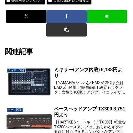
楽器機材レンタル品
音響PA機材レンタル品
関連記事
ミキサー(アンプ内蔵) 6,138円よ
ミキサー関連
り
【YAMAHA(ヤマハ)／EMX512SCまたは
EMX5】軽量！操作簡単！設置もラクラ
ク！女性でもOK！アンプ、イコライザ
ー、エフェクター等を内蔵したオールイ
ンワンタイプ。観客規模：屋内300名・屋
外200名程度出力：500W+500W(4...
ベースヘッドアンプ TX300 3,751
ベース関連
円より
【HARTKE(ハートキー)／TX300】軽量な
TX300ベースアンプは、あらゆるギグの
要求に対応できるコンパクトなアンプを