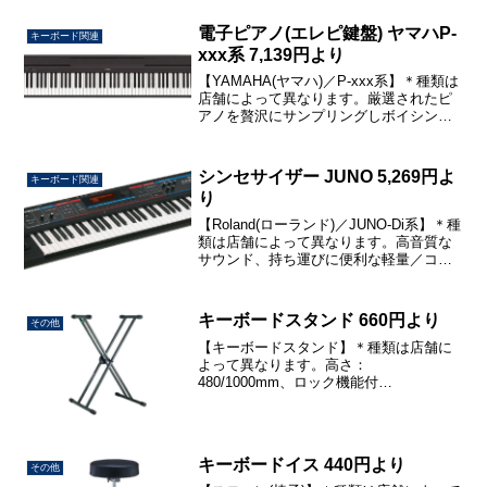
クラス D アンプを、洗練された 35 ポン
ド...
電子ピアノ(エレピ鍵盤) ヤマハP-
キーボード関連
xxx系 7,139円より
【YAMAHA(ヤマハ)／P-xxx系】＊種類は
店舗によって異なります。厳選されたピ
アノを贅沢にサンプリングしボイシング
した音色や1970年代からシーンを彩って
きた数々のビンテージエレクトリックピ
アノの音色を搭載！演奏上必要な操作は
シンセサイザー JUNO 5,269円よ
キーボード関連
できる限...
り
【Roland(ローランド)／JUNO-Di系】＊種
類は店舗によって異なります。高音質な
サウンド、持ち運びに便利な軽量／コン
パクト設計、誰にでも扱いやすい優れた
操作性で誰でも手軽にシンセサイザーで
す。ライブからストリートあらゆるシチ
キーボードスタンド 660円より
その他
ュエーシ...
【キーボードスタンド】＊種類は店舗に
よって異なります。高さ：
480/1000mm、ロック機能付
47,62,75,86,93,99cmごとの高さに調節可
能幅：230/895mm奥行：350mm重量：
6.0kg耐荷重：40kgお取扱店全店料金(...
キーボードイス 440円より
その他