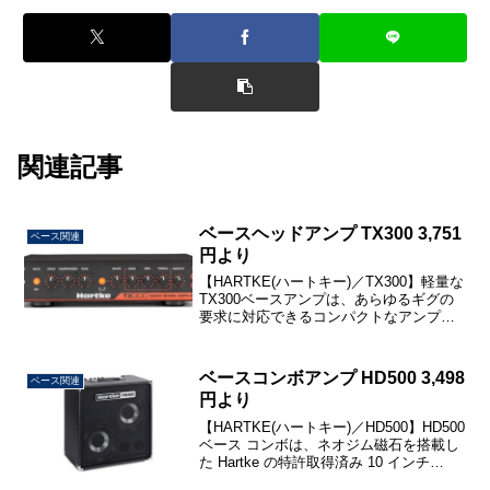
関連記事
ベースヘッドアンプ TX300 3,751
ベース関連
円より
【HARTKE(ハートキー)／TX300】軽量な
TX300ベースアンプは、あらゆるギグの
要求に対応できるコンパクトなアンプを
必要とするベーシストにとって最適な選
択肢です。わずか5ポンド（約2.3kg）の
アルミ製シャーシに300ワットの出力を...
ベースコンボアンプ HD500 3,498
ベース関連
円より
【HARTKE(ハートキー)／HD500】HD500
ベース コンボは、ネオジム磁石を搭載し
た Hartke の特許取得済み 10 インチ
HyDrive スピーカー 1 組と 500 ワットの